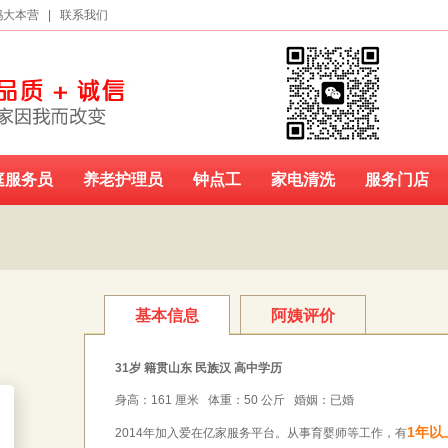
妈大本营
|
联系我们
庭服务员
养老护理员
钟点工
家电清洗
服务门店
基本信息
阿姨评价
31岁 籍贯山东 民族汉 高中学历
身高：161 厘米 体重：50 公斤 婚姻：已婚
1年以
2014年加入爱在亿家服务平台。从事育婴师等工作，有