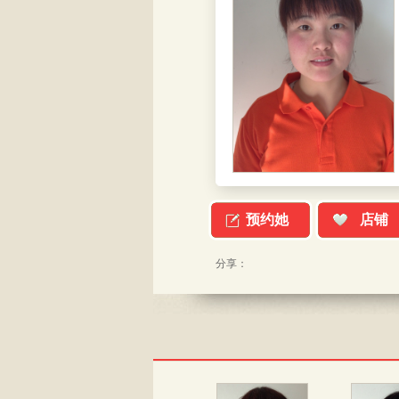
预约她
店铺
分享：