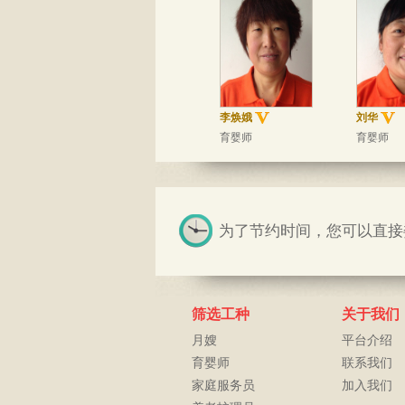
李焕娥
刘华
育婴师
育婴师
为了节约时间，您可以直接委
筛选工种
关于我们
月嫂
平台介绍
育婴师
联系我们
家庭服务员
加入我们