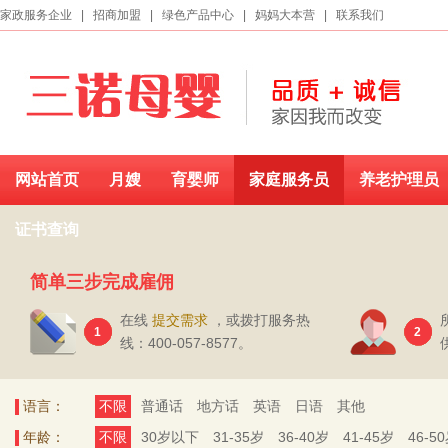
家政服务企业
|
招商加盟
|
绿色产品中心
|
妈妈大本营
|
联系我们
网站首页
月嫂
育婴师
家庭服务员
养老护理员
证书查询
简单三步完成雇佣
在线
提交需求
，或拨打服务热
1
2
线：400-057-8577。
语言：
不限
普通话
地方话
英语
日语
其他
年龄：
不限
30岁以下
31-35岁
36-40岁
41-45岁
46-5