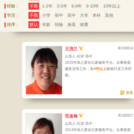
经验：
不限
1-2年
3-5年
6-8年
9-10年
10年以上
学历：
不限
小学
初中
高中
大专
本科
其他
排序：
默认
年龄
经验
身高
体重
ID:00014
王茂兰
山东人 42岁 高中
2015年加入爱在亿家服务平台。从事家庭
服务员等工作，有
4年以上
家政行业工作经
验。
查看
ID:00027
范道梅
山东人 42岁 高中
2014年加入爱在亿家服务平台。从事家庭