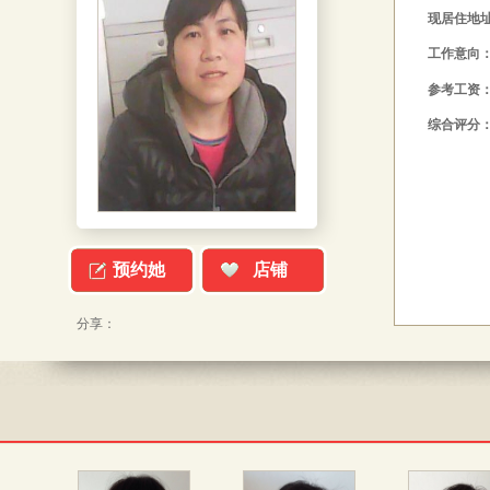
现居住地
工作意向
参考工资
综合评分
预约她
店铺
分享：