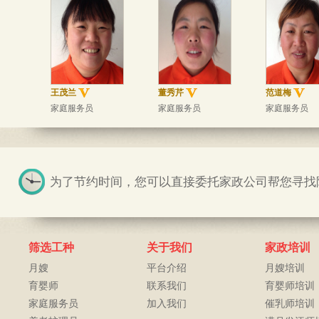
王茂兰
董秀芹
范道梅
家庭服务员
家庭服务员
家庭服务员
为了节约时间，您可以直接委托家政公司帮您寻找阿姨
筛选工种
关于我们
家政培训
月嫂
平台介绍
月嫂培训
育婴师
联系我们
育婴师培训
家庭服务员
加入我们
催乳师培训