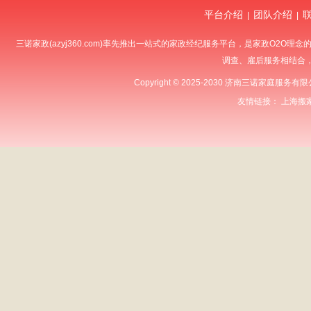
平台介绍
团队介绍
|
|
三诺家政(azyj360.com)率先推出一站式的家政经纪服务平台，是家政O
调查、雇后服务相结合
Copyright © 2025-2030 济南三诺家庭服
友情链接：
上海搬