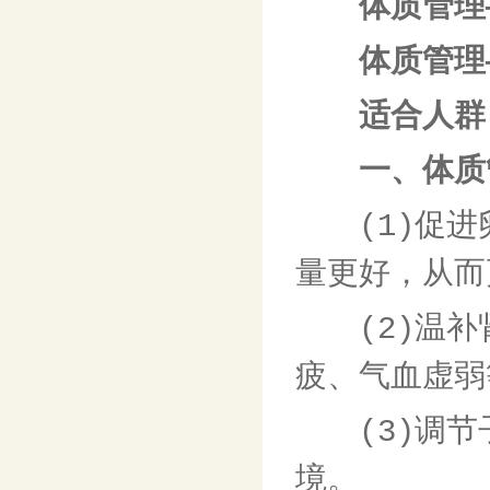
体质管理—
体质管理—
适合人群：
一、体质管
(1)促进
量更好，从而
(2)温补
疲、气血虚弱
(3)调节
境。