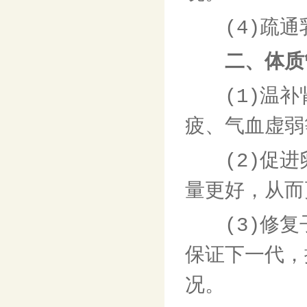
(4)疏通
二、体质管
(1)温补
疲、气血虚弱
(2)促进
量更好，从而
(3)修复
保证下一代，
况。