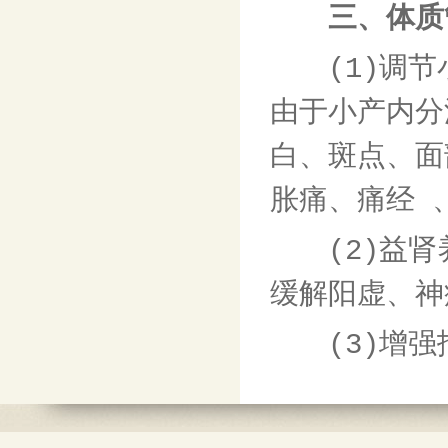
三、体质管
(1)调节
由于小产内分
白、斑点、面
胀痛、痛经 
(2)益肾
缓解阳虚、神
(3)增强