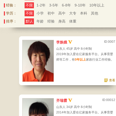
经验：
不限
1-2年
3-5年
6-8年
9-10年
10年以上
学历：
不限
小学
初中
高中
大专
本科
其他
排序：
默认
年龄
经验
身高
体重
ID:0007
李焕娥
山东人 45岁 高中 8小时制
2019年加入爱在亿家服务平台。从事育婴
师等工作，有
0年以上
家政行业工作经验。
查看
ID:00012
齐瑞霞
山东人 34岁 高中 8小时制
2014年加入爱在亿家服务平台。从事育婴