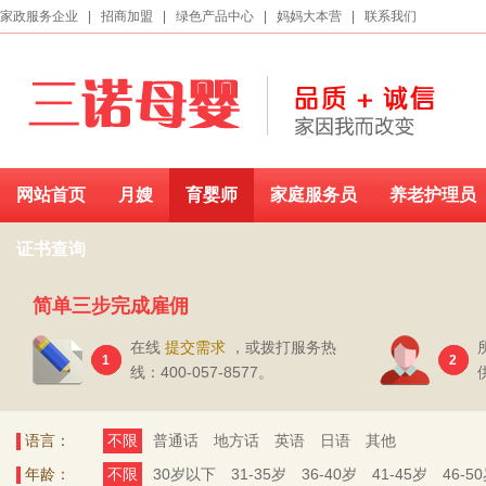
家政服务企业
|
招商加盟
|
绿色产品中心
|
妈妈大本营
|
联系我们
网站首页
月嫂
育婴师
家庭服务员
养老护理员
证书查询
简单三步完成雇佣
在线
提交需求
，或拨打服务热
1
2
线：400-057-8577。
语言：
不限
普通话
地方话
英语
日语
其他
年龄：
不限
30岁以下
31-35岁
36-40岁
41-45岁
46-5